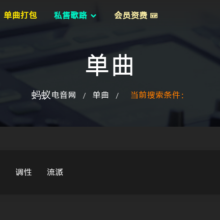
单曲打包
私售歌路
会员资费
单曲
蚂蚁电音网
单曲
当前搜索条件：
/
/
拍
调性
流派