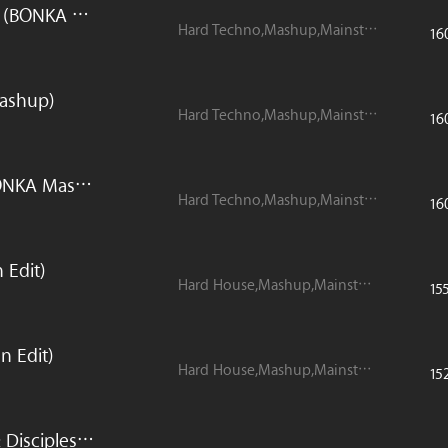
Drinking From The Bottle X Party (BONKA Mashup)
Hard Techno,Mashup,Mainstage, 单曲, 官方音乐
16
Mashup)
Hard Techno,Mashup,Mainstage, 单曲, 官方音乐
16
Love Me Again X Hard To Kill (BONKA Mashup)
Hard Techno,Mashup,Mainstage, 单曲, 官方音乐
16
 Edit)
Hard House,Mashup,Mainstage, 单曲, 官方音乐
15
n Edit)
Hard House,Mashup,Mainstage, 单曲, 官方音乐
15
Oxia X Space 92 X Calvin Harris & Disciples - How Deep Is Your Love (Dj Arman Aveiru 'Domino' Edit) (Intro Clean)