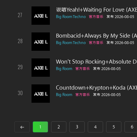
27
Big Room Techno
官方音乐
发布 2026-08-05
28
Big Room Techno
官方音乐
发布 2026-08-05
29
Big Room
官方音乐
发布 2026-08-05
30
Big Room
官方音乐
发布 2026-08-05
1
2
3
4
5
6