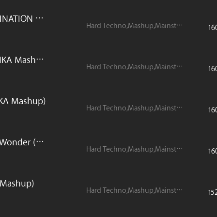
WHERE'S YOUR HEAD AT X DOMINATION (BONKA Mashup)
Hard Techno,Mashup,Mainstage, 单曲, 官方音乐
16
Never Forget You X Forever (BONKA Mashup)
Hard Techno,Mashup,Mainstage, 单曲, 官方音乐
16
NKA Mashup)
Hard Techno,Mashup,Mainstage, 单曲, 官方音乐
16
Champagne Showers X Bassline Wonder (BONKA Mashup)
Hard Techno,Mashup,Mainstage, 单曲, 官方音乐
16
 Mashup)
Hard Techno,Mashup,Mainstage, 单曲, 官方音乐
15