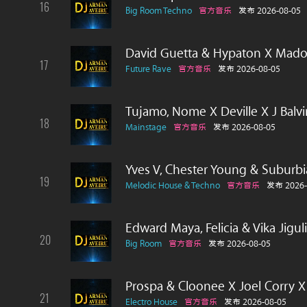
16
Big Room Techno
官方音乐
发布 2026-08-05
17
Future Rave
官方音乐
发布 2026-08-05
18
Mainstage
官方音乐
发布 2026-08-05
19
Melodic House & Techno
官方音乐
发布 2026-
20
Big Room
官方音乐
发布 2026-08-05
21
Electro House
官方音乐
发布 2026-08-05