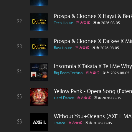
22
Tech House
官方音乐
发布 2026-08-05
23
Bass House
官方音乐
发布 2026-08-05
24
Big Room Techno
官方音乐
发布 2026-08-05
Yellow Pvnk - Opera Song (Exte
25
Hard Dance
官方音乐
发布 2026-08-05
Without You+Oceans (AXE L M
26
Trance
官方音乐
发布 2026-08-05