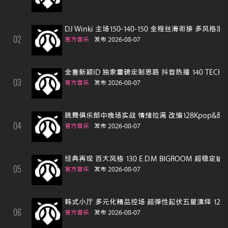
02
官方音乐
发布 2026-08-07
03
官方音乐
发布 2026-08-07
04
官方音乐
发布 2026-08-07
05
官方音乐
发布 2026-08-07
06
官方音乐
发布 2026-08-07