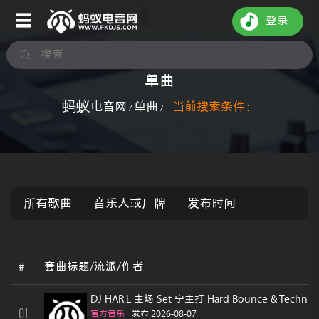
登录
单曲
蚂蚁电音网
单曲
当前搜索条件：
/
/
所有歌曲
音乐人或厂牌
发布时间
#
套曲标题/流派/作者
01
官方音乐
发布 2026-08-07