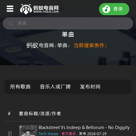
登录
单曲
蚂蚁电音网
单曲
当前搜索条件：
/
/
所有歌曲
音乐人或厂牌
发布时间
#
套曲标题/流派/作者
01
Tech House
官方音乐
发布 2026-07-29