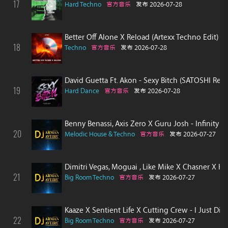
17
Hard Techno
官方音乐
发布 2026-07-28
Better Off Alone X Reload (Artexx Techno Edit)
18
Techno
官方音乐
发布 2026-07-28
David Guetta Ft. Akon - Sexy Bitch (SATOSHI Rem
19
Hard Dance
官方音乐
发布 2026-07-28
20
Melodic House & Techno
官方音乐
发布 2026-07-27
21
Big Room Techno
官方音乐
发布 2026-07-27
22
Big Room Techno
官方音乐
发布 2026-07-27