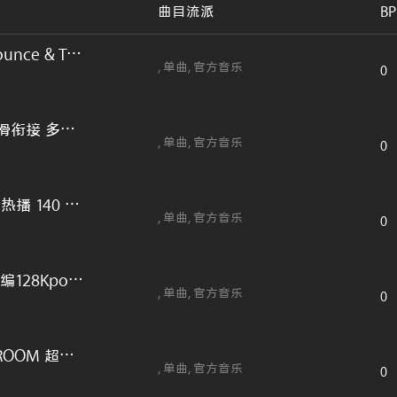
曲目流派
B
DJ HAR.L 主场 Set 宁主打 Hard Bounce & Techno 狂欢派对实战思路
, 单曲, 官方音乐
0
DJ Winki 主场150-140-150 全程丝滑衔接 多风格混搭 实战思路
, 单曲, 官方音乐
0
全套新颖ID 独家重磅定制思路 抖音热播 140 TECHNO BOUNCE SET
, 单曲, 官方音乐
0
跳舞俱乐部中晚场实战 情绪拉满 改编128Kpop&反拍Tech House Set
, 单曲, 官方音乐
0
经典再现 百大风格 130 E.D.M BIGROOM 超稳定输出实战思路
, 单曲, 官方音乐
0