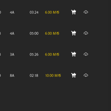
0
4A
03:24
6.00 M币
8
4A
05:00
6.00 M币
8
3A
05:26
6.00 M币
0
8A
02:18
10.00 M币