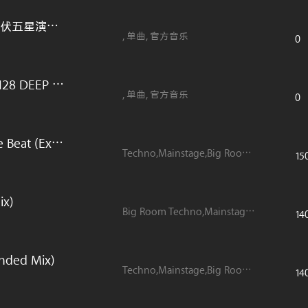
韩式小厅 多元化精品控场 超弹性起伏五星演绎 128 HOUSE K-BOUNCE SET
, 单曲, 官方音乐
0
精心编排早场思路 唱腔美律动122-128 DEEP HOUSE BASS HOUSE SET
, 单曲, 官方音乐
0
Ravekings & JSPH - Dance To The Beat (Extended Mix)
Techno,Mainstage,Big Room Techno, 单曲, 官方音乐
15
ix)
Big Room Techno,Mainstage,Techno, 单曲, 官方音乐
14
ended Mix)
Techno,Mainstage,Big Room Techno, 单曲, 官方音乐
14