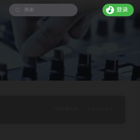
登录
下载数量排序
发布时间排序