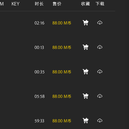
PM
KEY
时长
售价
收藏
下载
02:16
88.00 M币
00:13
88.00 M币
00:35
88.00 M币
05:58
88.00 M币
59:33
88.00 M币