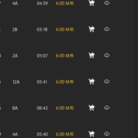
7
4A
04:39
6.00 M币
5
2B
03:18
6.00 M币
8
2A
05:07
6.00 M币
5
12A
05:41
6.00 M币
6
8A
06:43
6.00 M币
9
4A
05:40
6.00 M币