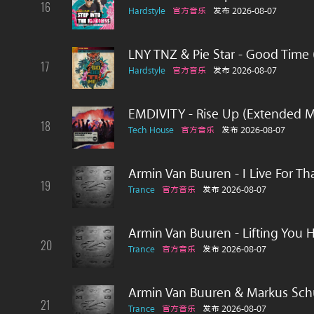
16
Hardstyle
官方音乐
发布 2026-08-07
17
Hardstyle
官方音乐
发布 2026-08-07
EMDIVITY - Rise Up (Extended M
18
Tech House
官方音乐
发布 2026-08-07
19
Trance
官方音乐
发布 2026-08-07
20
Trance
官方音乐
发布 2026-08-07
21
Trance
官方音乐
发布 2026-08-07