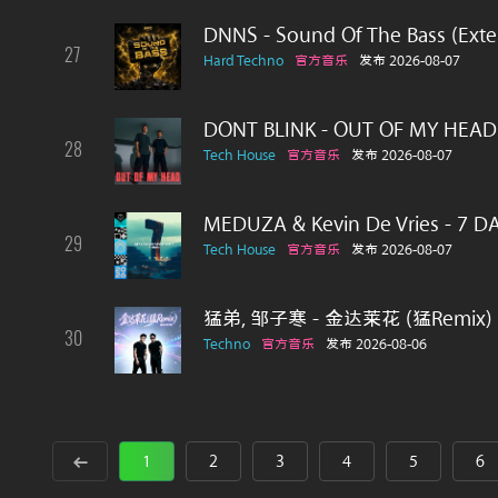
DNNS - Sound Of The Bass (Ext
27
Hard Techno
官方音乐
发布 2026-08-07
28
Tech House
官方音乐
发布 2026-08-07
29
Tech House
官方音乐
发布 2026-08-07
猛弟, 邹子寒 - 金达莱花 (猛Remix)
30
Techno
官方音乐
发布 2026-08-06
1
2
3
4
5
6