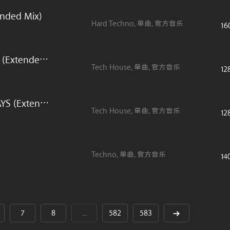
ended Mix)
Hard Techno, 单曲, 官方音乐
16
DONT BLINK - OUT OF MY HEAD (Extended Mix)
Tech House, 单曲, 官方音乐
12
MEDUZA & Kevin De Vries - 7 DAYS (Extended Mix)
Tech House, 单曲, 官方音乐
12
Techno, 单曲, 官方音乐
14
7
8
...
582
583