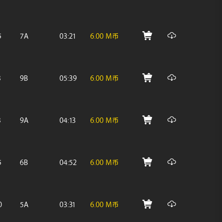
5
7A
03:21
6.00 M币
3
9B
05:39
6.00 M币
3
9A
04:13
6.00 M币
5
6B
04:52
6.00 M币
0
5A
03:31
6.00 M币